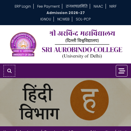
ERP Login
Fee Payment
राजभाषासमिति
NAAC
NIRF
Admission 2026-27
IGNOU
NCWEB
SOL-PCP